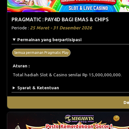
PRAGMATIC : PAY4D BAGI EMAS & CHIPS
Periode :
25 Maret - 31 Desember 2026
Permainan yang berpartisipasi
Semua permainan Pragmatic Play
Aturan :
Total hadiah Slot & Casino senilai Rp 15,000,000,000.
Syarat & Ketentuan
De