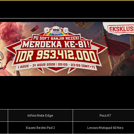
Infinix Note Edge
Poco X7
Xiaomi Redmi Pad 2
Lenovo Motopad 60 Neo