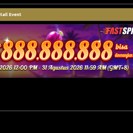
tail Event