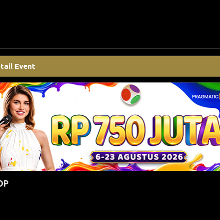
tail Event
OP