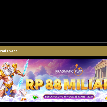
tail Event