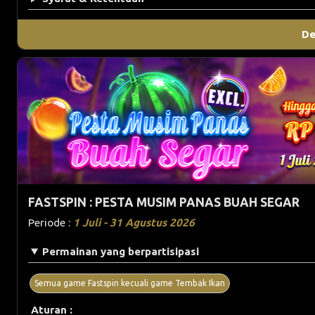
De
FASTSPIN : PESTA MUSIM PANAS BUAH SEGAR
Periode :
1 Juli - 31 Agustus 2026
Permainan yang berpartisipasi
Semua game Fastspin kecuali game Tembak Ikan
Aturan :