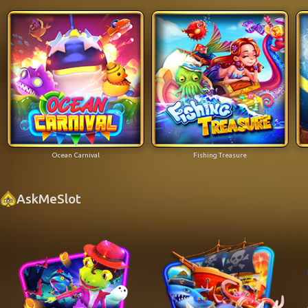
Ocean Carnival
Fishing Treasure
AskMeSlot