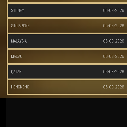
SYDNEY
06-08-2026
SINGAPORE
05-08-2026
MALAYSIA
06-08-2026
MACAU
06-08-2026
QATAR
06-08-2026
HONGKONG
06-08-2026