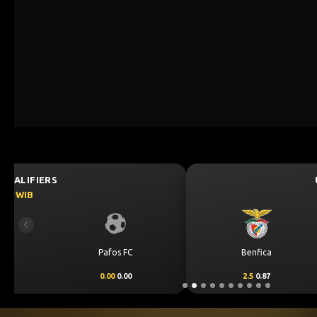
UEFA EUROPA LEAGUE QUALIFIERS
August 7, 2026 — 02:00 WIB
0 : 0
Previous
BET NOW
Benfica
2.5
0.87