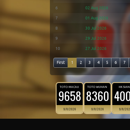
6
02 Aug 2026
7
01 Aug 2026
8
30 Jul 2026
9
29 Jul 2026
10
27 Jul 2026
First
1
2
3
4
5
6
7
TOTO MACAU
TOTO WUHAN
HK SIA
9658
8360
40
9/8/2026
9/8/2026
9/8/20