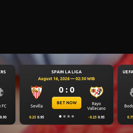
IERS
SPAIN LA LIGA
August 16, 2026 — 00:30 WIB
0 : 0
BET NOW
amo
Alaves
Getafe
Celt
reb
0.82
0.00
0.57
0.00
-0.67
0.2