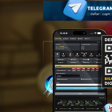
TELEGRA
Daftar
Login