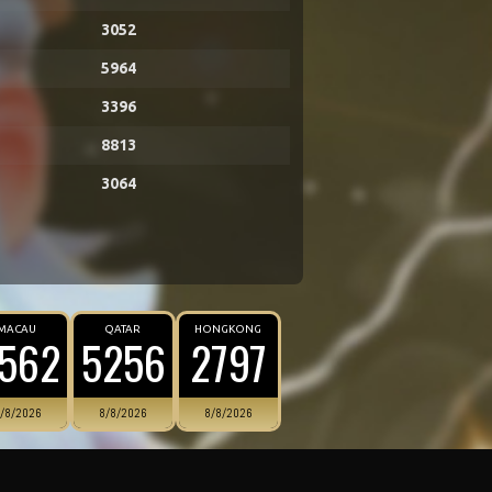
3052
5964
3396
8813
3064
MACAU
QATAR
HONGKONG
562
5256
2797
/8/2026
8/8/2026
8/8/2026