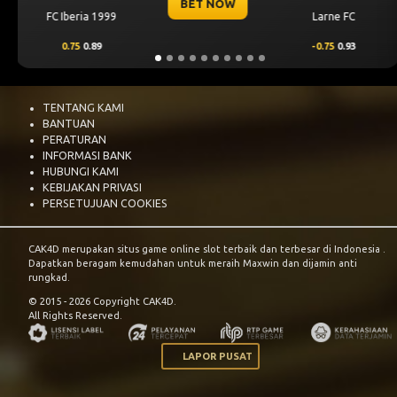
BET NOW
Larne FC
Bodo Glimt
Union S
-0.75
0.93
0.75
0.77
-0
TENTANG KAMI
BANTUAN
PERATURAN
INFORMASI BANK
HUBUNGI KAMI
KEBIJAKAN PRIVASI
PERSETUJUAN COOKIES
CAK4D
merupakan situs game online slot terbaik dan terbesar di Indonesia .
Dapatkan beragam kemudahan untuk meraih Maxwin dan dijamin anti
rungkad.
© 2015 - 2026 Copyright CAK4D.
All Rights Reserved.
LAPOR PUSAT