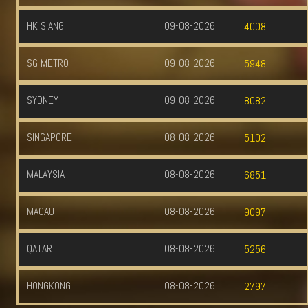
HK SIANG
09-08-2026
4008
SG METRO
09-08-2026
5948
SYDNEY
09-08-2026
8082
SINGAPORE
08-08-2026
5102
MALAYSIA
08-08-2026
6851
MACAU
08-08-2026
9097
QATAR
08-08-2026
5256
HONGKONG
08-08-2026
2797