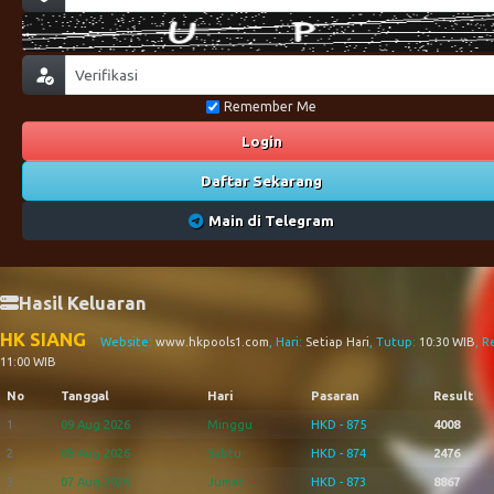
Remember Me
Login
Daftar Sekarang
Main di Telegram
Hasil Keluaran
HK SIANG
Website:
www.hkpools1.com
, Hari:
Setiap Hari
, Tutup:
10:30 WIB
, R
11:00 WIB
No
Tanggal
Hari
Pasaran
Result
1
09 Aug 2026
Minggu
HKD - 875
4008
2
08 Aug 2026
Sabtu
HKD - 874
2476
3
07 Aug 2026
Jumat
HKD - 873
8867