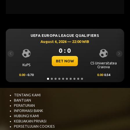
UEFA EUROPA LEAGUE QUALIFIERS
August 7, 2026 — 00:00 WIB
0 : 0
Previous
Next
BET NOW
iversitatea
Red Bull Salzburg
Pafos FC
raiova
.00
0.54
0.75
0.57
-0.75
-0.7
TENTANG KAMI
BANTUAN
PERATURAN
INFORMASI BANK
HUBUNGI KAMI
KEBIJAKAN PRIVASI
PERSETUJUAN COOKIES