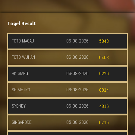
Togel Result
TOTO MACAU
06-08-2026
5843
TOTO WUHAN
06-08-2026
6403
HK SIANG
06-08-2026
9220
SG METRO
06-08-2026
8814
SYDNEY
06-08-2026
4816
SINGAPORE
05-08-2026
0715