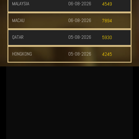
MALAYSIA
06-08-2026
4549
MACAU
06-08-2026
7894
QATAR
05-08-2026
5930
HONGKONG
05-08-2026
4245